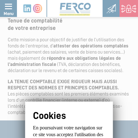
Skip
Panneau de gestion des cookies
to
Menu
content
Tenue de comptabilité
de votre entreprise
Cette mission a pour objectif de justifier de l’utilisation des
fonds de l’entreprise, d’
attester des opérations comptables
(achat, paiement des salaires, vente de biens ou services…)
mais également de
répondre aux obligations légales de
l’administration fiscale
(TVA, déclaration des bénéfices,
déclaration sur le revenu et de certaines caisses sociales).
LA TENUE COMPTABLE EXIGE RIGUEUR MAIS AUSSI
RESPECT DES NORMES ET PRINCIPES COMPTABLES.
Les pièces comptables sont les premiers éléments examinés
lors d’un contrôle financier (interne ou externe) d’où
l’intérêt de confier cette mission à un cabinet d’expertise-
comptable.
En poursuivant votre navigation sur
ce site
vous acceptez l'utilisation des