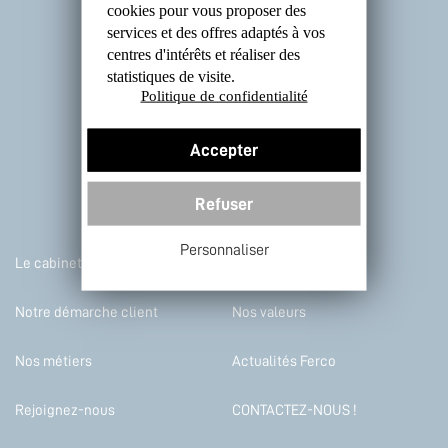
cookies
pour vous proposer des
services et des offres
adaptés à vos
centres d'intérêts et réaliser
des
statistiques de visite.
Politique de confidentialité
Accepter
Refuser
Personnaliser
Le cabinet
Nos atouts
Notre démarche client
Nos valeurs
Nos métiers
Actualités Ferco
Rejoignez-nous
CONTACTEZ-NOUS !